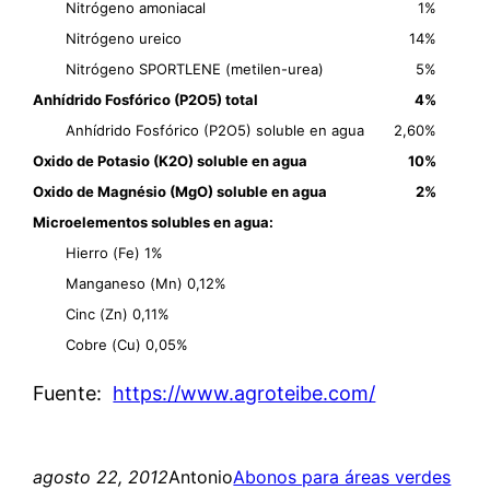
Nitrógeno amoniacal
1%
Nitrógeno ureico
14%
Nitrógeno SPORTLENE (metilen-urea)
5%
Anhídrido Fosfórico (P2O5) total
4%
Anhídrido Fosfórico (P2O5) soluble en agua
2,60%
Oxido de Potasio (K2O) soluble en agua
10%
Oxido de Magnésio (MgO) soluble en agua
2%
Microelementos solubles en agua:
Hierro (Fe) 1%
Manganeso (Mn) 0,12%
Cinc (Zn) 0,11%
Cobre (Cu) 0,05%
Fuente:
https://www.agroteibe.com/
agosto 22, 2012
Antonio
Abonos para áreas verdes