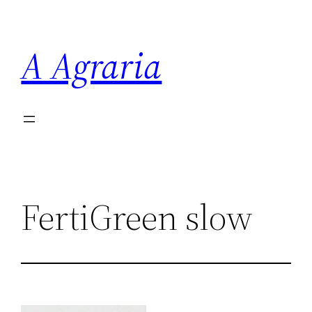
Saltar
al
A Agraria
contenido
FertiGreen slow