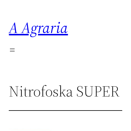
Saltar
al
A Agraria
contenido
Nitrofoska SUPER