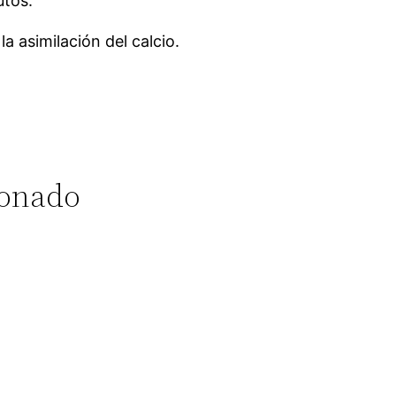
utos.
 asimilación del calcio.
bonado