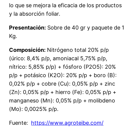
lo que se mejora la eficacia de los productos
y la absorción foliar.
Presentación:
Sobre de 40 gr y paquete de 1
Kg.
Composición:
Nitrógeno total 20% p/p
(úrico: 8,4% p/p, amoniacal 5,75% p/p,
nítrico: 5,85% p/p) + fósforo (P2O5): 20%
p/p + potásico (K2O): 20% p/p + boro (B):
0,02% p/p + cobre (Cu): 0,05% p/p + zinc
(Zn): 0,05% p/p + hierro (Fe): 0,05% p/p +
manganeso (Mn): 0,05% p/p + molibdeno
(Mo): 0,0025% p/p.
Fuente:
https://www.agroteibe.com/