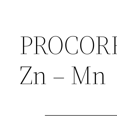
PROCORR
Zn – Mn