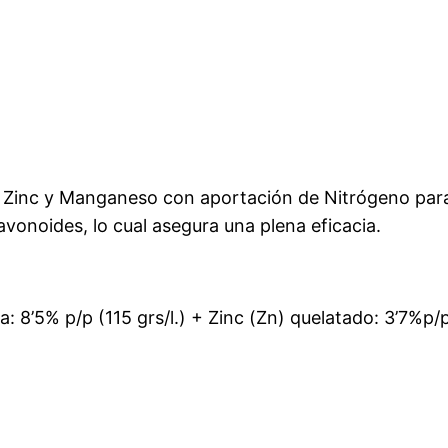
 Zinc y Manganeso con aportación de Nitrógeno para a
vonoides, lo cual asegura una plena eficacia.
: 8’5% p/p (115 grs/l.) + Zinc (Zn) quelatado: 3’7%p/