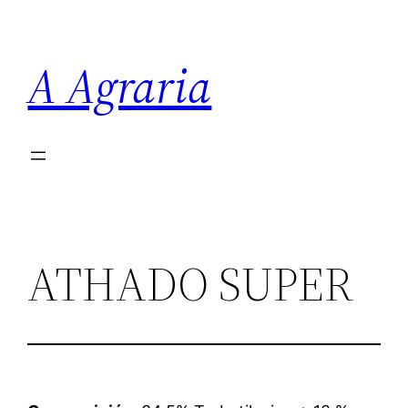
Saltar
al
A Agraria
contenido
ATHADO SUPER