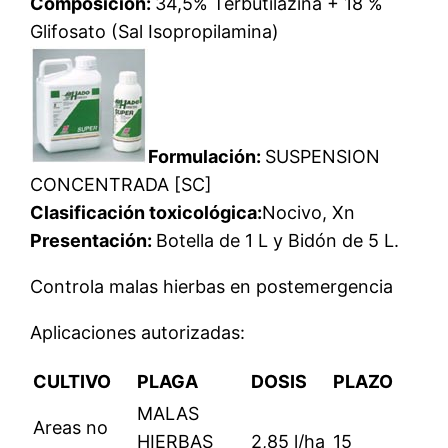
Composición:
34,5% Terbutilazina + 18 %
Glifosato (Sal Isopropilamina)
Formulación:
SUSPENSION
CONCENTRADA [SC]
Clasificación toxicológica:
Nocivo, Xn
Presentación:
Botella de 1 L y Bidón de 5 L.
Controla malas hierbas en postemergencia
Aplicaciones autorizadas:
CULTIVO
PLAGA
DOSIS
PLAZO
MALAS
Areas no
HIERBAS
2,85 l/ha
15