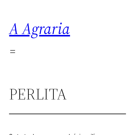
Saltar
al
A Agraria
contenido
PERLITA