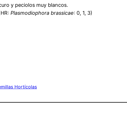
curo y peciolos muy blancos.
 (HR:
Plasmodiophora brassicae
: 0, 1, 3)
millas Hortícolas