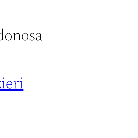
odonosa
ieri