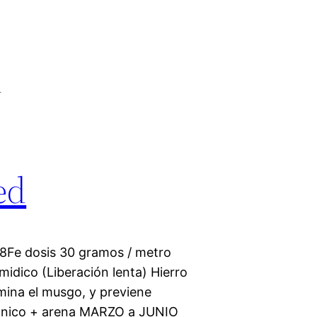
d
ed
 dosis 30 gramos / metro
idico (Liberación lenta) Hierro
mina el musgo, y previene
monico + arena MARZO a JUNIO