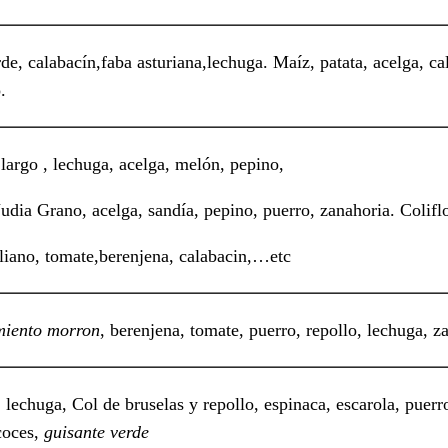
de, calabacín,faba asturiana,lechuga.
Maíz, patata, acelga, ca
.
largo , lechuga, acelga
, melón,
pepino,
Judia Grano, acelga, sandía, pepino, puerro, zanahoria. Colifl
taliano, tomate,berenjena, calabacin,…etc
miento morron
, berenjena, tomate, puerro, repollo, lechuga, z
, lechuga, Col de bruselas y repollo, espinaca, escarola, puer
oces,
guisante verde