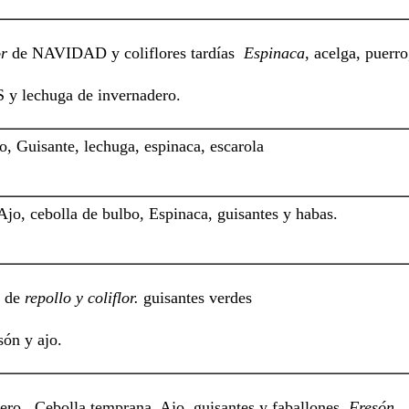
or
de NAVIDAD y coliflores tardías
Espinaca
, acelga, puerro
y lechuga de invernadero.
o, Guisante, lechuga, espinaca, escarola
Ajo, cebolla de bulbo, Espinaca, guisantes y habas.
s de
repollo y coliflor.
guisantes verdes
són y ajo.
ro . Cebolla temprana, Ajo, guisantes y faballones.
Fresón.