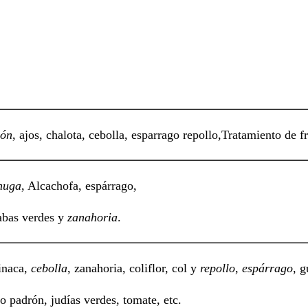
són
, ajos, chalota, cebolla, esparrago repollo,Tratamiento de f
huga
, Alcachofa, espárrago,
abas verdes y
zanahoria
.
pinaca,
cebolla
, zanahoria, coliflor, col y
repollo
,
espárrago
, g
o padrón, judías verdes, tomate, etc.